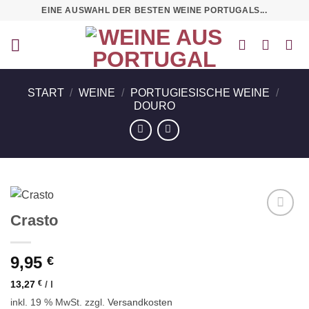
Zum
EINE AUSWAHL DER BESTEN WEINE PORTUGALS...
Inhalt
springen
START
/
WEINE
/
PORTUGIESISCHE WEINE
/
DOURO
Crasto
Auf die
Wunschliste
9,95
€
13,27
€
/
l
inkl. 19 % MwSt.
zzgl.
Versandkosten