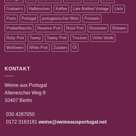
Graham's
Halbtrocken
Kaffee
Late Bottled Vintage
Likör
Porto
Portugal
portugiesischer Wein
Portwein
Probierflasche
Reserve Port
Rosé Port
Roséwein
Rotwein
Ruby Port
Tawny
Tawny Port
Trocken
Vinho Verde
Weißwein
White Port
Zutaten
Öl
KONTAKT
Weine aus Portugal
Altenescher Weg 9
10407 Berlin
030 4287050
0172 3163181
weine@weineausportugal.net