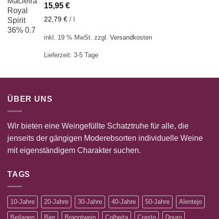
15,95
€
22,79
€
/
l
inkl. 19 % MwSt.
zzgl.
Versandkosten
Lieferzeit:
3-5 Tage
ÜBER UNS
Wir bieten eine Weingefüllte Schatztruhe für alle, die
jenseits der gängigen Moderebsorten individuelle Weine
mit eigenständigem Charakter suchen.
TAGS
10-Jahre
20-Jahre
30-Jahre
40-Jahre
50-Jahre
Alentejo
Beilagen
Bier
Branntwein
Colheita
Crasto
Douro