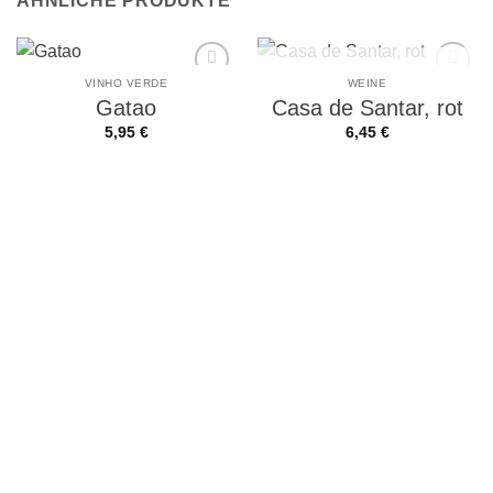
ÄHNLICHE PRODUKTE
NICHT VORRÄTIG
VINHO VERDE
WEINE
Auf die
Auf die
Gatao
Casa de Santar, rot
Wunschliste
Wunschliste
5,95
€
6,45
€